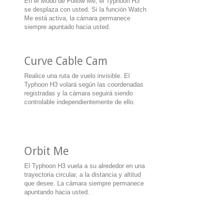
En el Modo de Follow Me, el Typhoon H3
se desplaza con usted. Si la función Watch
Me está activa, la cámara permanece
siempre apuntado hacia usted.
Curve Cable Cam
Realice una ruta de vuelo invisible. El
Typhoon H3 volará según las coordenadas
registradas y la cámara seguirá siendo
controlable independientemente de ello.
Orbit Me
El Typhoon H3 vuela a su alrededor en una
trayectoria circular, a la distancia y altitud
que desee. La cámara siempre permanece
apuntando hacia usted.