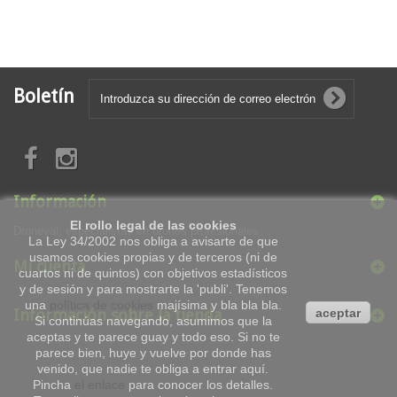
Boletín
Información
El rollo legal de las cookies
Droneval, especialistas en drones profesionales
La Ley 34/2002 nos obliga a avisarte de que
usamos cookies propias y de terceros (ni de
Mi cuenta
cuartos ni de quintos) con objetivos estadísticos
y de sesión y para mostrarte la 'publi'. Tenemos
una
política de cookies
majísima y bla bla bla.
Información sobre la tienda
aceptar
Si continúas navegando, asumimos que la
aceptas y te parece guay y todo eso. Si no te
parece bien, huye y vuelve por donde has
venido, que nadie te obliga a entrar aquí.
Pincha
el enlace
para conocer los detalles.