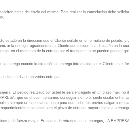
iten antes del envío del mismo. Para realizar la cancelación debe solicitar
no,
estado en la dirección que el Cliente señale en el formulario de pedido, y 
imizar la entrega, agradecemos al Cliente que indique una dirección en la cual
entrega en el momento de la entrega por el transportista se pueden generar ga
 entrega cuando la dirección de entrega introducida por el Cliente en el for
edido se divida en varias entregas.
jería. El pedido realizado por usted le será entregado en un plazo máximo 
MPRESA, que es el que intentamos conseguir siempre, suele oscilar entre las 
 realiza siempre un especial esfuerzo para que todos los envíos salgan inme
equerimientos especiales para el plazo de entrega: mayor urgencia o entreg
sticas o de fuerza mayor. En casos de retrasos en las entregas, LA EMPRESA