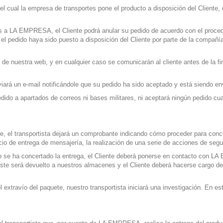
 cual la empresa de transportes pone el producto a disposición del Cliente, q
es a LA EMPRESA, el Cliente podrá anular su pedido de acuerdo con el proced
 el pedido haya sido puesto a disposición del Cliente por parte de la compañí
 de nuestra web, y en cualquier caso se comunicarán al cliente antes de la fi
iará un e-mail notificándole que su pedido ha sido aceptado y está siendo en
 a apartados de correos ni bases militares, ni aceptará ningún pedido cuando
e, el transportista dejará un comprobante indicando cómo proceder para concer
io de entrega de mensajería, la realización de una serie de acciones de seg
o no se ha concertado la entrega, el Cliente deberá ponerse en contacto con 
éste será devuelto a nuestros almacenes y el Cliente deberá hacerse cargo de
el extravío del paquete, nuestro transportista iniciará una investigación. En 