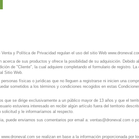
Venta y Política de Privacidad regulan el uso del sitio Web www.droneval.c
 acerca de sus productos y ofrece la posibilidad de su adquisición. Debido al
ición de "Cliente", la cual adquiere completando el formulario de registro. L
al Sitio Web.
personas físicas o jurídicas que no lleguen a registrarse ni inicien una compr
edar sometidos a los términos y condiciones recogidos en estas Condiciones
 que se dirige exclusivamente a un público mayor de 13 años y que el territ
suario estuviera interesado en recibir algún artículo fuera del territorio des
olicitud y le informaríamos al respecto.
ia, puede enviarnos sus comentarios por email a:
ventas@droneval.com
o po
 www.droneval.com se realizan en base a la información proporcionada por lo