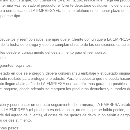
l transportista que, por cuenta de LA EMPRESA, realice la entrega del product
te, una vez revisado el producto, el Cliente detectase cualquier incidencia co
e a comunicarlo a LA EMPRESA vía email o teléfono en el menor plazo de tie
por ese tipo.
ueltos y reembolsados, siempre que el Cliente comunique a LA EMPRESA su 
e la fecha de entrega y que se cumplan el resto de las condiciones establec
les desde el conocimiento del desistimiento para el reembolso.
nte.
ientes requisitos:
stado en que se entregó y deberá conservar su embalaje y etiquetado origina
do recibido para proteger el producto. Para el supuesto que no pueda hacerse
oducto llegue al almacén de LA EMPRESA con las máximas garantías posibles.
 del paquete, donde además se marquen los productos devueltos y el motivo de
volución y poder hacer un correcto seguimiento de la misma, LA EMPRESA esta
 LA EMPRESA (el producto es defectuoso, no es el que se hábia pedido, etc.
e del agrado del cliente), el coste de los gastos de devolución serán a cargo 
ho de desistimiento.
entes pasos: