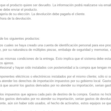
ue el producto quiere ser devuelto. La información podrá realizarse via email
e debe enviar el producto.
ería de su elección. La devolución debe pagarla el cliente.
hora de la devolución.
de los siguientes productos:
os cuales se haya creado una cuenta de identificación personal para ese pro
que, por su naturaleza de múltiples piezas, embalaje de seguridad y memorias
las mismas condiciones de la entrega. Esto implica que el sistema debe esta
dos ajenos.
profesional y hayan sido instalados con posterioridad a la compra que tengan
onentes eléctricos o electrónicos instalados por el mismo cliente; sólo si so
a atender los derechos de importación impuestos por su gobierno local. Gasto
rá que asumir los gastos derivados por no atender su importación, serian gas
 los impuestos que agrava cada país de destino de la compra. Gastos no Incl
los gastos derivados por no atender su importación, serian gastos de devoluc
ente, aún sin haber sido usados, el hecho de activarlos, estos equipos se que