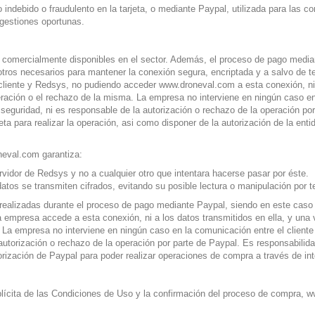
 indebido o fraudulento en la tarjeta, o mediante Paypal, utilizada para las c
gestiones oportunas.
ercialmente disponibles en el sector. Además, el proceso de pago mediante 
 otros necesarios para mantener la conexión segura, encriptada y a salvo de 
l cliente y Redsys, no pudiendo acceder
www.droneval.com
a esta conexión, ni
ración o el rechazo de la misma. La empresa no interviene en ningún caso en 
e seguridad, ni es responsable de la autorización o rechazo de la operación po
jeta para realizar la operación, asi como disponer de la autorización de la ent
oneval.com garantiza:
vidor de Redsys y no a cualquier otro que intentara hacerse pasar por éste.
datos se transmiten cifrados, evitando su posible lectura o manipulación por t
alizadas durante el proceso de pago mediante Paypal, siendo en este caso r
la empresa accede a esta conexión, ni a los datos transmitidos en ella, y un
 La empresa no interviene en ningún caso en la comunicación entre el cliente 
utorización o rechazo de la operación por parte de Paypal. Es responsabilidad
torización de Paypal para poder realizar operaciones de compra a través de in
mplícita de las Condiciones de Uso y la confirmación del proceso de compra