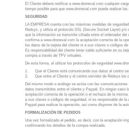
El Cliente deberá notificar a www.droneval.com cualquier cargo
tiempo posible para que www.droneval.com pueda realizar las 
SEGURIDAD
LA EMPRESA cuenta con las máximas medidas de seguridad com
Redsys, y utiliza el protocolo SSL (Secure Socket Layer) y/o
que la información se transmite cifrada entre el ordenador de
confirma a www.droneval.com la aceptación correcta de la ope
los datos de la tarjeta del cliente ni a sus claves o códigos d
Es responsabilidad del cliente tener saldo suficiente en su tar
compra a través de TPV virtuales.
De esta forma, al utilizar los protocolos de seguridad www.dr
Que el Cliente está comunicando sus datos al centro ser
Que entre el Cliente y el centro servidor de Redsys los 
Del mismo modo o análogo se actúa con las comunicaciones re
datos transmitidos entre el cliente y Paypal. En ningún caso 
aceptación correcta de la operación o el rechazo de la misma.
a sus claves o códigos de seguridad, ni es responsable de la a
Paypal para realizar la operación, asi como disponer de la au
FORMALIZACIÓN DE PEDIDOS
Una vez formalizado el pedido, es decir, con la aceptación i
confirmando los detalles de la compra realizada.