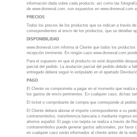
información dada sobre cada producto, así como las fotografí
de www.droneval.com, son expuestos en www.droneval.com a 
PRECIOS
Todos los precios de los productos que se indican a través de
correspondientes al envío de los productos, que se detallan ap
DISPONIBILIDAD
www.droneval.com informa al Cliente que todos los productos 
recepción inminente. En ningún caso www.droneval.com pondrá
Para el supuesto en que el producto no esté disponible después 
parcial del pedido. La anulación parcial del pedido debido a fal
entregado deberá seguir lo estipulado en el apartado Devoluci
PAGO
El Cliente se compromete a pagar en el momento que realiza el 
los gastos de envío pertinentes. En cualquier caso, dichas ta
El ticket o comprobante de compra que corresponde al pedido 
El Cliente deberá abonar el importe correspondiente a su pedid
contrarrembolso, transferencia bancaria o mediante ingreso en
ahorros español. El pago con tarjeta se realiza a través de R
contrarrembolso puede generar gastos adicionales, por favor c
en cualquier caso serán informados al cliente antes de la real