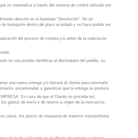
ue se materializa a través del sistema de control utilizado por
imiento descrito en el Apartado "Devolución". No se
a de transporte dentro del plazo acordado y no haya podido ser
nalización del proceso de compra y/o antes de la realización
viado.
 no sea posible identificar al destinatario del pedido, su
tar una nueva entrega y/o llamará al clienta para informarle
uimiento, encaminadas a garantizar que la entrega se produce.
LA EMPRESA. En caso de que el Cliente no proceda así,
 los gastos de envío y de retorno a origen de la mercancía,
estos casos, los plazos de respuesta de nuestros transportistas