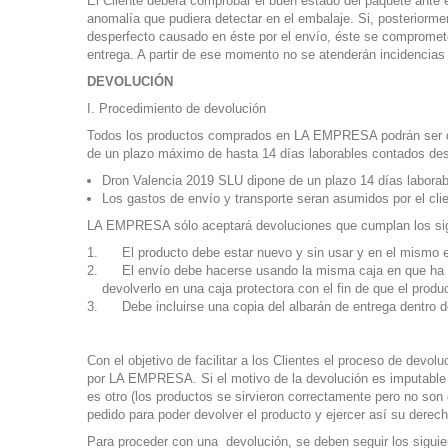
El Cliente deberá comprobar el buen estado del paquete ante e
anomalía que pudiera detectar en el embalaje. Si, posteriormen
desperfecto causado en éste por el envío, éste se compromet
entrega. A partir de ese momento no se atenderán incidencias 
DEVOLUCIÓN
I. Procedimiento de devolución
Todos los productos comprados en LA EMPRESA podrán ser dev
de un plazo máximo de hasta 14 días laborables contados desd
Dron Valencia 2019 SLU dipone de un plazo 14 días laborab
Los gastos de envío y transporte seran asumidos por el clie
LA EMPRESA sólo aceptará devoluciones que cumplan los sigu
El producto debe estar nuevo y sin usar y en el mismo e
El envío debe hacerse usando la misma caja en que ha si
devolverlo en una caja protectora con el fin de que el pr
Debe incluirse una copia del albarán de entrega dentro
Con el objetivo de facilitar a los Clientes el proceso de de
por LA EMPRESA. Si el motivo de la devolución es imputable a
es otro (los productos se sirvieron correctamente pero no son d
pedido para poder
devolver el producto y ejercer así su derec
Para proceder con una devolución, se deben seguir los sigui