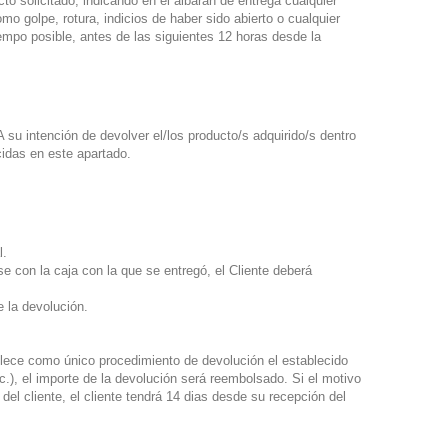
o solicitado, indicando en el albarán de entrega cualquier
mo golpe, rotura, indicios de haber sido abierto o cualquier
mpo posible, antes de las siguientes 12 horas desde la
intención de devolver el/los producto/s adquirido/s dentro
idas en este apartado.
l.
 con la caja con la que se entregó, el Cliente deberá
 la devolución.
blece como único procedimiento de devolución el establecido
), el importe de la devolución será reembolsado. Si el motivo
del cliente, el cliente tendrá 14 dias desde su recepción del