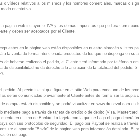
as o vídeos relativos a los mismos y los nombres comerciales, marcas o signo
modo orientativo.
 la página web incluyen el IVA y los demás impuestos que pudiera correspond
arte y deben ser aceptados por el Cliente.
expuestos en la página web están disponibles en nuestro almacén y listos pa
 a la venta de forma intencionada productos de los que no disponga en su 
de haberse realizado el pedido, el Cliente será informado por teléfono o email
ta de disponibilidad no da derecho a la anulación de la totalidad del pedido. Si
ón.
pedido. Al precio inicial que figure en el sitio Web para cada uno de los pro
rifas serán comunicadas previamente al Cliente antes de formalizar la propia 
de compra estará disponible y se podrá visualizar en www.droneval.com en l
o mediante pago a través de tarjeta de crédito o de débito (Visa, Mastercard,
 cuenta en oficina de Bankia. La tarjeta con la que se haga el pago deberá t
edsys con sus protocolos de seguridad. El pago por Paypal se realiza a travé
onsulte el apartado “Envío” de la página web para información detallada. El
ización del pago.