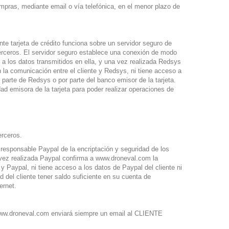
ompras, mediante email o vía telefónica, en el menor plazo de
tarjeta de crédito funciona sobre un servidor seguro de
terceros. El servidor seguro establece una conexión de modo
 a los datos transmitidos en ella, y una vez realizada Redsys
la comunicación entre el cliente y Redsys, ni tiene acceso a
r parte de Redsys o por parte del banco emisor de la tarjeta.
idad emisora de la tarjeta para poder realizar operaciones de
erceros.
esponsable Paypal de la encriptación y seguridad de los
a vez realizada Paypal confirma a www.droneval.com la
y Paypal, ni tiene acceso a los datos de Paypal del cliente ni
 del cliente tener saldo suficiente en su cuenta de
ternet.
, www.droneval.com enviará siempre un email al CLIENTE