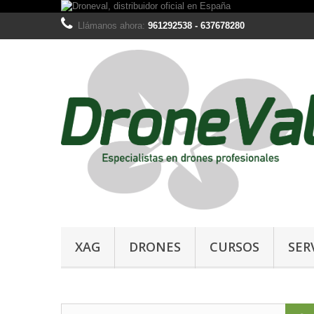
Llámanos ahora:
961292538 - 637678280
XAG
DRONES
CURSOS
SER