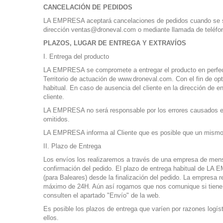
CANCELACIÓN DE PEDIDOS
LA EMPRESA aceptará cancelaciones de pedidos cuando se solic
dirección
ventas@droneval.com
o mediante llamada de teléfo
PLAZOS, LUGAR DE ENTREGA Y EXTRAVÍOS
I. Entrega del producto
LA EMPRESA se compromete a entregar el producto en perfecto 
Territorio de actuación de www.droneval.com. Con el fin de opt
habitual. En caso de ausencia del cliente en la dirección de 
cliente.
LA EMPRESA no será responsable por los errores causados en la
omitidos.
LA EMPRESA informa al Cliente que es posible que un mismo p
II. Plazo de Entrega
Los envíos los realizaremos a través de una empresa de mensa
confirmación del pedido. El plazo de entrega habitual de LA E
(para Baleares) desde la finalización del pedido. La empresa
máximo de 24H. Aún así rogamos que nos comunique si tiene r
consulten el apartado "Envío" de la web.
Es posible los plazos de entrega que varíen por razones logí
ellos.