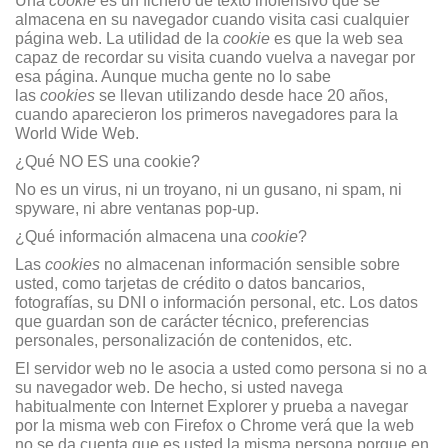
U
na
cookie
es un fichero de texto inofensivo que se
almacena en su navegador cuando visita casi cualquier
página web. La utilidad de la
cookie
es que la web sea
capaz de recordar su visita cuando vuelva a navegar por
esa página. Aunque mucha gente no lo sabe
las
cookies
se llevan utilizando desde hace 20 años,
cuando aparecieron los primeros navegadores para la
World Wide Web.
¿Qué NO ES una cookie?
No es un virus, ni un troyano, ni un gusano, ni spam, ni
spyware, ni abre ventanas pop-up.
¿Qué información almacena una
cookie
?
Las
cookies
no almacenan información sensible sobre
usted, como tarjetas de crédito o datos bancarios,
fotografías, su DNI o información personal, etc. Los datos
que guardan son de carácter técnico, preferencias
personales, personalización de contenidos, etc.
El servidor web no le asocia a usted como persona si no a
su navegador web. De hecho, si usted navega
habitualmente con Internet Explorer y prueba a navegar
por la misma web con Firefox o Chrome verá que la web
no se da cuenta que es usted la misma persona porque en