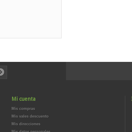
Mi cuenta
Mis compras
Mis vales descuento
Mis direcciones
Mis datos personales