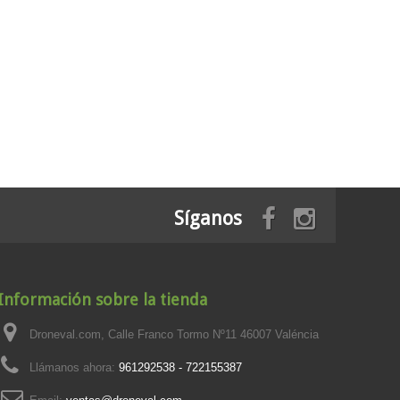
Síganos
Información sobre la tienda
Droneval.com, Calle Franco Tormo Nº11 46007 Valéncia
Llámanos ahora:
961292538 - 722155387