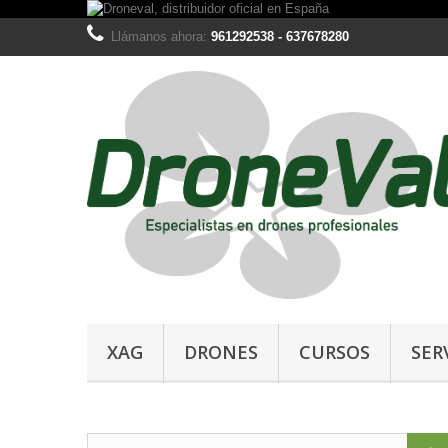
Llámanos ahora:
961292538 - 637678280
XAG
DRONES
CURSOS
SER