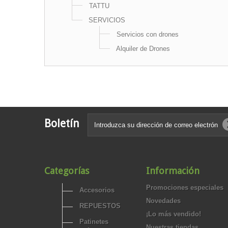
TATTU
SERVICIOS
Servicios con drones
Alquiler de Drones
Boletín
Categorías
Información
Promociones especiales
Accesorios
Novedades
REPUESTOS
¡Lo más vendido!
Patinetes
Nuestras tiendas