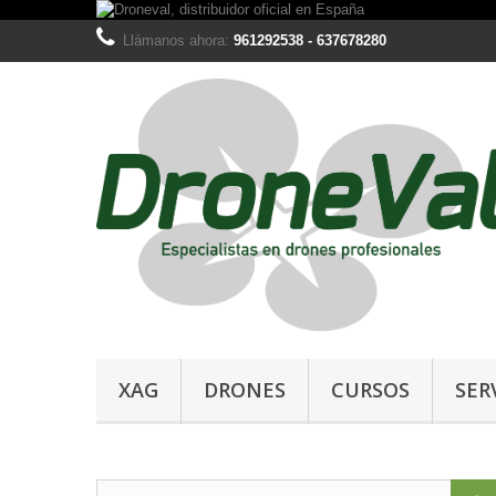
Llámanos ahora:
961292538 - 637678280
XAG
DRONES
CURSOS
SER