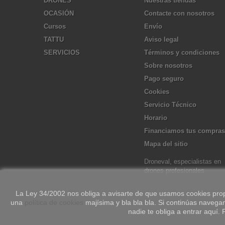
DRONES
Nuestras tiendas
OCASIÓN
Contacte con nosotros
Cursos
Envío
TATTU
Aviso legal
SERVICIOS
Términos y condiciones
Sobre nosotros
Pago seguro
Cookies
Servicio Técnico
Horario
Financiamos tus compras
Mapa del sitio
Droneval, especialistas en
drones profesionales
La Ley 34/2002 nos obliga a avisarte de que usamos cookies propia
una
política de cookies
majísima y bla bla bla. Si continúas naveg
nadie te obliga a entrar aquí.