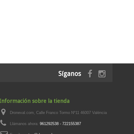
Síganos
Información sobre la tienda
Droneval.com, Calle Franco Tormo Nº11 46007 Valéncia
Llámanos ahora:
961292538 - 722155387