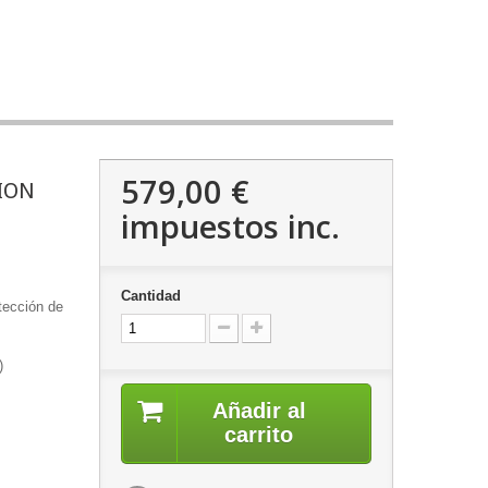
579,00 €
ION
impuestos inc.
Cantidad
tección de
)
Añadir al
carrito