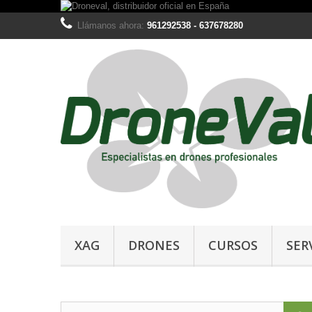
Llámanos ahora:
961292538 - 637678280
XAG
DRONES
CURSOS
SER