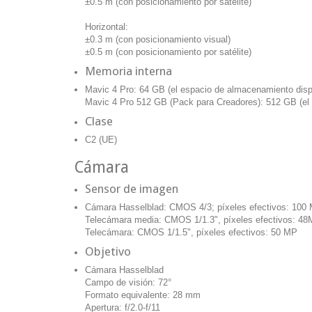
±0.5 m (con posicionamiento por satélite)
Horizontal:
±0.3 m (con posicionamiento visual)
±0.5 m (con posicionamiento por satélite)
Memoria interna
Mavic 4 Pro: 64 GB (el espacio de almacenamiento dis
Mavic 4 Pro 512 GB (Pack para Creadores): 512 GB (el
Clase
C2 (UE)
Cámara
Sensor de imagen
Cámara Hasselblad: CMOS 4/3; píxeles efectivos: 100
Telecámara media: CMOS 1/1.3", píxeles efectivos: 4
Telecámara: CMOS 1/1.5", píxeles efectivos: 50 MP
Objetivo
Cámara Hasselblad
Campo de visión: 72°
Formato equivalente: 28 mm
Apertura: f/2.0-f/11