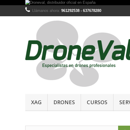
Llámanos ahora:
961292538 - 637678280
XAG
DRONES
CURSOS
SER