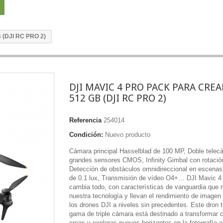
(DJI RC PRO 2)
DJI MAVIC 4 PRO PACK PARA CRE
512 GB (DJI RC PRO 2)
Referencia
254014
Condición:
Nuevo producto
Cámara principal Hasselblad de 100 MP, Doble telec
grandes sensores CMOS, Infinity Gimbal con rotació
Detección de obstáculos omnidireccional en escenas
de 0.1 lux, Transmisión de vídeo O4+…
DJI Mavic 4 
cambia todo, con características de vanguardia que 
nuestra tecnología y llevan el rendimiento de imagen
los drones DJI a niveles sin precedentes. Este dron 
gama de triple cámara está destinado a transformar
creas y exploras nuevos horizontes en la fotografía a