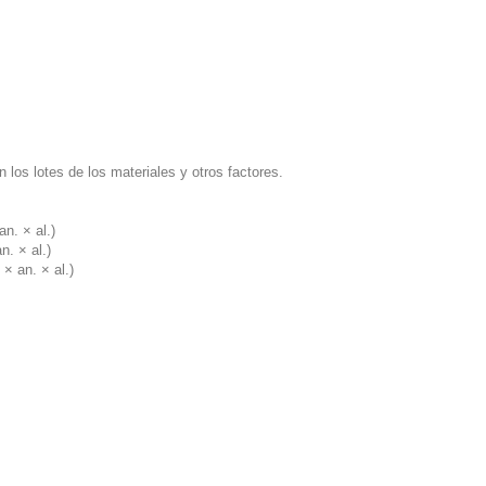
 los lotes de los materiales y otros factores.
n. × al.)
n. × al.)
× an. × al.)