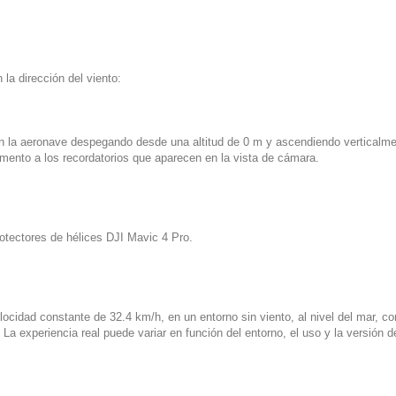
 la dirección del viento:
on la aeronave despegando desde una altitud de 0 m y ascendiendo verticalm
omento a los recordatorios que aparecen en la vista de cámara.
otectores de hélices DJI Mavic 4 Pro.
cidad constante de 32.4 km/h, en un entorno sin viento, al nivel del mar, con
La experiencia real puede variar en función del entorno, el uso y la versión d