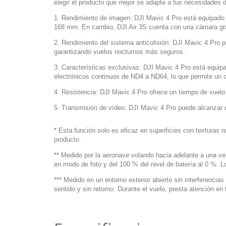
elegir el producto que mejor se adapte a tus necesidades 
1. Rendimiento de imagen: DJI Mavic 4 Pro está equipado
168 mm. En cambio, DJI Air 3S cuenta con una cámara gra
2. Rendimiento del sistema anticolisión: DJI Mavic 4 Pro 
garantizando vuelos nocturnos más seguros.
3. Características exclusivas: DJI Mavic 4 Pro está equip
electrónicos continuos de ND4 a ND64, lo que permite un co
4. Resistencia: DJI Mavic 4 Pro ofrece un tiempo de vuelo
5. Transmisión de vídeo: DJI Mavic 4 Pro puede alcanzar 
* Esta función solo es eficaz en superficies con texturas r
producto.
** Medido por la aeronave volando hacia adelante a una velo
en modo de foto y del 100 % del nivel de batería al 0 %. L
*** Medido en un entorno exterior abierto sin interferenc
sentido y sin retorno. Durante el vuelo, presta atención en