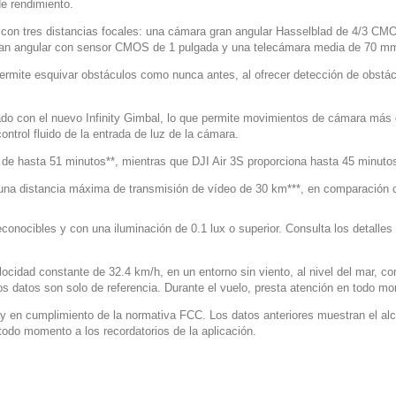
de rendimiento.
 con tres distancias focales: una cámara gran angular Hasselblad de 4/3 C
n angular con sensor CMOS de 1 pulgada y una telecámara media de 70 mm p
permite esquivar obstáculos como nunca antes, al ofrecer detección de obstác
ado con el nuevo Infinity Gimbal, lo que permite movimientos de cámara más 
ntrol fluido de la entrada de luz de la cámara.
 de hasta 51 minutos**, mientras que DJI Air 3S proporciona hasta 45 minuto
una distancia máxima de transmisión de vídeo de 30 km***, en comparación c
econocibles y con una iluminación de 0.1 lux o superior. Consulta los detalles 
cidad constante de 32.4 km/h, en un entorno sin viento, al nivel del mar, con
os datos son solo de referencia. Durante el vuelo, presta atención en todo mom
ias y en cumplimiento de la normativa FCC. Los datos anteriores muestran el 
 todo momento a los recordatorios de la aplicación.