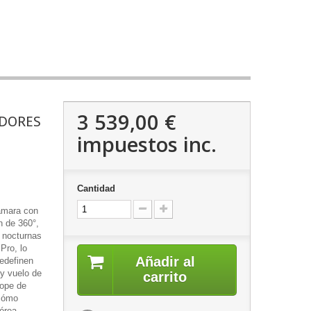
3 539,00 €
ADORES
impuestos inc.
Cantidad
ámara con
n de 360°,
 nocturnas
Pro, lo
Añadir al
redefinen
 y vuelo de
carrito
tope de
 cómo
érea.