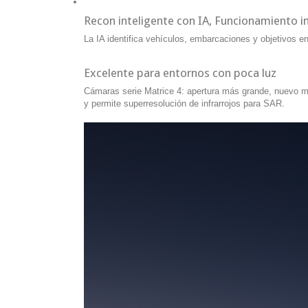
Recon inteligente con IA, Funcionamiento i
La IA identifica vehículos, embarcaciones y objetivos e
Excelente para entornos con poca luz
Cámaras serie Matrice 4: apertura más grande, nuevo mo
y permite superresolución de infrarrojos para SAR.