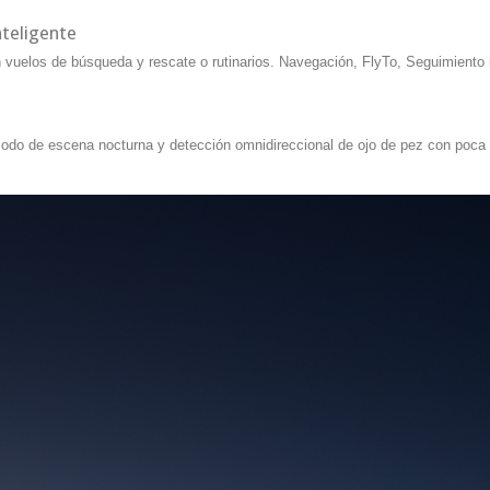
nteligente
n vuelos de búsqueda y rescate o rutinarios. Navegación, FlyTo, Seguimiento i
do de escena nocturna y detección omnidireccional de ojo de pez con poca l