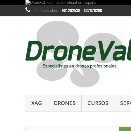
Llámanos ahora:
961292538 - 637678280
XAG
DRONES
CURSOS
SER