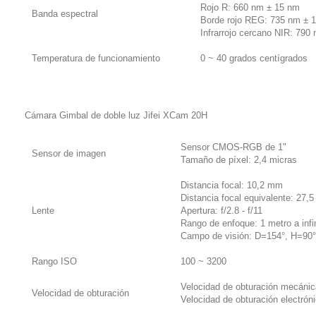
Rojo R: 660 nm ± 15 nm
Banda espectral
Borde rojo REG: 735 nm ± 
Infrarrojo cercano NIR: 790
Temperatura de funcionamiento
0 ~ 40 grados centígrados
Cámara Gimbal de doble luz Jifei XCam 20H
Sensor CMOS-RGB de 1"
Sensor de imagen
Tamaño de píxel: 2,4 micras
Distancia focal: 10,2 mm
Distancia focal equivalente: 27,
Lente
Apertura: f/2.8 - f/11
Rango de enfoque: 1 metro a infi
Campo de visión: D=154°, H=90°
Rango ISO
100 ~ 3200
Velocidad de obturación mecánic
Velocidad de obturación
Velocidad de obturación electrón