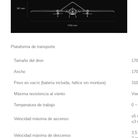
Plataforma de transporte
Tamaño del dron
17
Ancho
17
Peso en vacío (batería incluida, hélice sin montura)
310
Máxima resistencia al viento
Vie
Temperatura de trabajo
0 ~
≤5 
Velocidad máxima de ascenso
≤3 
3,5
Velocidad máxima de descenso