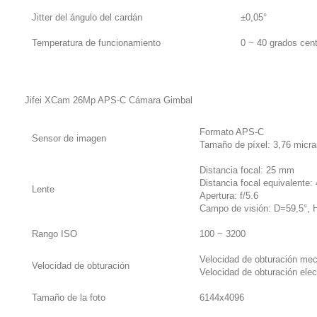
Jitter del ángulo del cardán
±0,05°
Temperatura de funcionamiento
0 ~ 40 grados cen
Jifei XCam 26Mp APS-C Cámara Gimbal
Formato APS-C
Sensor de imagen
Tamaño de píxel: 3,76 micra
Distancia focal: 25 mm
Distancia focal equivalente
Lente
Apertura: f/5.6
Campo de visión: D=59,5°, 
Rango ISO
100 ~ 3200
Velocidad de obturación mec
Velocidad de obturación
Velocidad de obturación elec
Tamaño de la foto
6144x4096