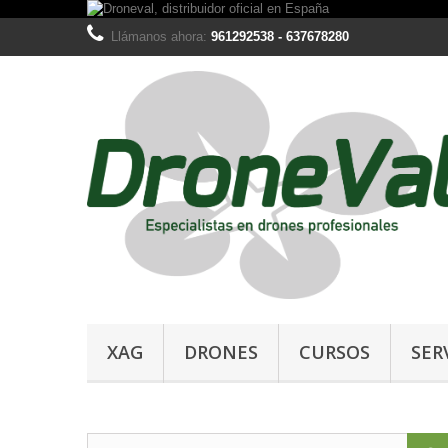
Llámanos ahora:
961292538 - 637678280
XAG
DRONES
CURSOS
SER