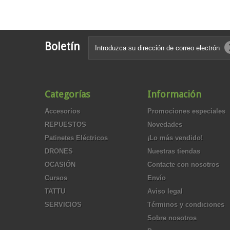
Boletín
Categorías
Información
Accesorios
Promociones especiales
REPUESTOS
Novedades
Patinetes Eléctricos
¡Lo más vendido!
DRONES
Nuestras tiendas
OCASIÓN
Contacte con nosotros
Cursos
Envío
TATTU
Aviso legal
SERVICIOS
Términos y condiciones
Sobre nosotros