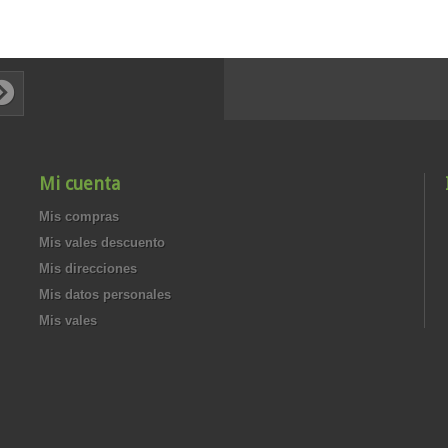
Mi cuenta
Mis compras
Mis vales descuento
Mis direcciones
Mis datos personales
Mis vales