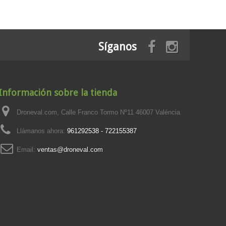
Síganos
Información sobre la tienda
Droneval.com, Calle Franco Tormo Nº11 46007 Valéncia
Llámanos ahora:
961292538 - 722155387
Email:
ventas@droneval.com