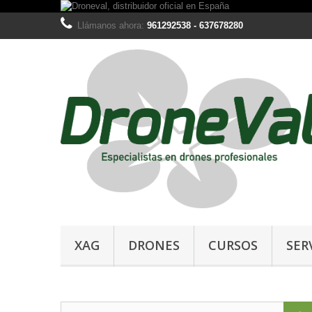
Llámanos ahora:
961292538 - 637678280
XAG
DRONES
CURSOS
SER