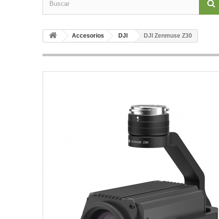
Accesorios
DJI
DJI Zenmuse Z30