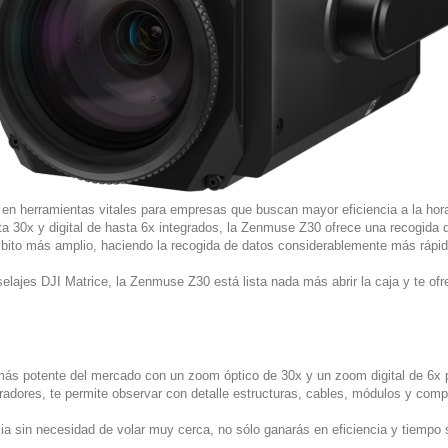
en herramientas vitales para empresas que buscan mayor eficiencia a la hora
 30x y digital de hasta 6x integrados, la Zenmuse Z30 ofrece una recogida
ito más amplio, haciendo la recogida de datos considerablemente más rápida y
uselajes DJI Matrice, la Zenmuse Z30 está lista nada más abrir la caja y te of
s potente del mercado con un zoom óptico de 30x y un zoom digital de 6x p
radores, te permite observar con detalle estructuras, cables, módulos y com
a sin necesidad de volar muy cerca, no sólo ganarás en eficiencia y tiempo si