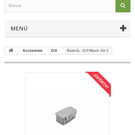
MENÚ
Accesorios
DJI
Batería - DJI Mavic Air 2
¡OFERTA!