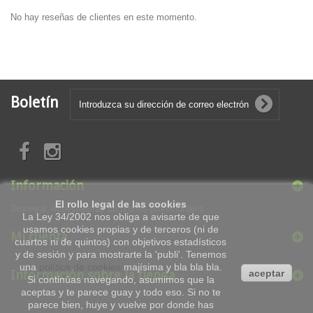
No hay reseñas de clientes en este momento.
Boletín
Información
El rollo legal de las cookies
Droneval, especialistas en drones profesionales
La Ley 34/2002 nos obliga a avisarte de que
usamos cookies propias y de terceros (ni de
Mi cuenta
cuartos ni de quintos) con objetivos estadísticos
y de sesión y para mostrarte la 'publi'. Tenemos
una
política de cookies
majísima y bla bla bla.
aceptar
Información sobre la tienda
Si continúas navegando, asumimos que la
aceptas y te parece guay y todo eso. Si no te
parece bien, huye y vuelve por donde has