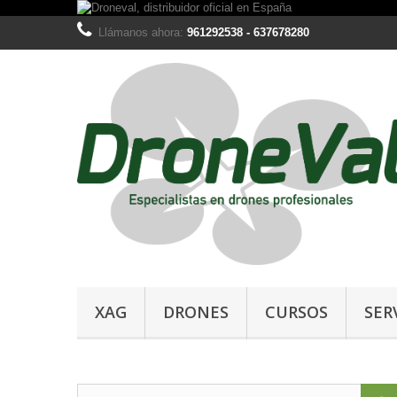
Llámanos ahora:
961292538 - 637678280
XAG
DRONES
CURSOS
SER