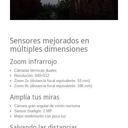
Sensores mejorados en
múltiples dimensiones
Zoom infrarrojo
Cámaras térmicas duales
Resolución: 640×512
Zoom 2x (distancia focal equivalente: 53 mm)
Zoom 8x (distancia focal equivalente: 196 mm)
Amplía tus miras
Cámara gran angular de visión nocturna
Sensor Starlight: 2 MP
Mejor rendimiento con poca luz
Salvando las distancias